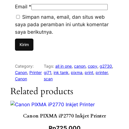
Email
*
Simpan nama, email, dan situs web
saya pada peramban ini untuk komentar
saya berikutnya.
Category:
Tags:
all in one
, 
canon
, 
copy
, 
g2730
, 
Canon
, 
Printer
gi71
, 
ink tank
, 
pixma
, 
print
, 
printer
, 
Canon
scan
Related products
Canon PIXMA iP2770 Inkjet Printer
Rp
725.000