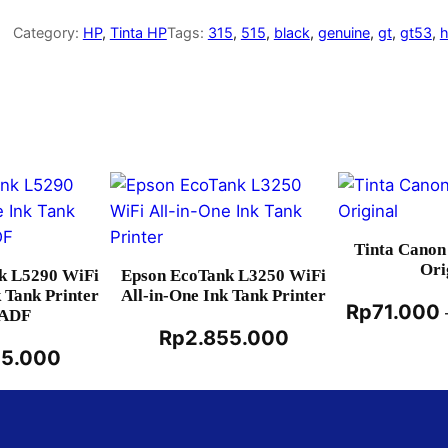
Category:
HP
, 
Tinta HP
Tags:
315
, 
515
, 
black
, 
genuine
, 
gt
, 
gt53
, 
Tinta Canon
Ori
k L5290 WiFi
Epson EcoTank L3250 WiFi
k Tank Printer
All-in-One Ink Tank Printer
Rp
71.000
 ADF
Rp
2.855.000
15.000