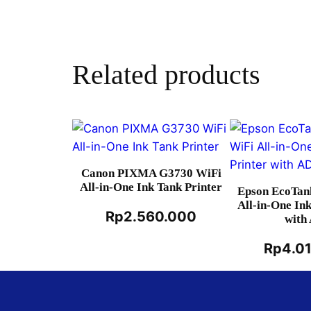
Related products
Canon PIXMA G3730 WiFi
All-in-One Ink Tank Printer
Epson EcoTan
All-in-One In
Rp
2.560.000
with
Rp
4.0