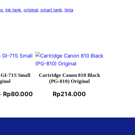
hp
, 
ink tank
, 
original
, 
smart tank
, 
tinta
 GI-71S Small
Cartridge Canon 810 Black
ginal
(PG-810) Original
Rp
80.000
Rp
214.000
–