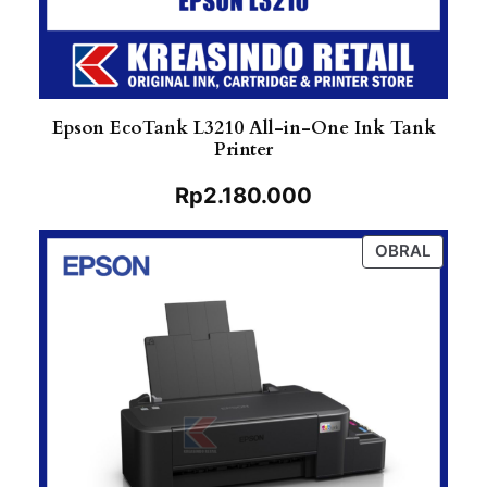
Epson EcoTank L3210 All-in-One Ink Tank
Printer
Rp
2.180.000
PROD
OBRAL
ON
SALE