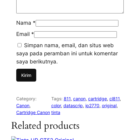
Nama
*
Email
*
Simpan nama, email, dan situs web
saya pada peramban ini untuk komentar
saya berikutnya.
Category:
Tags:
811
, 
canon
, 
cartridge
, 
cl811
, 
Canon
, 
color
, 
datascrip
, 
ip2770
, 
original
, 
Cartridge Canon
tinta
Related products