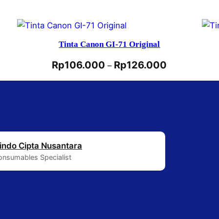
Tinta Canon GI-71 Original
Rp
106.000
Rp
126.000
–
indo Cipta Nusantara
Consumables Specialist