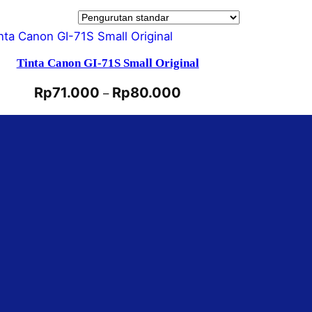
Tinta Canon GI-71S Small Original
Rp
71.000
Rp
80.000
–